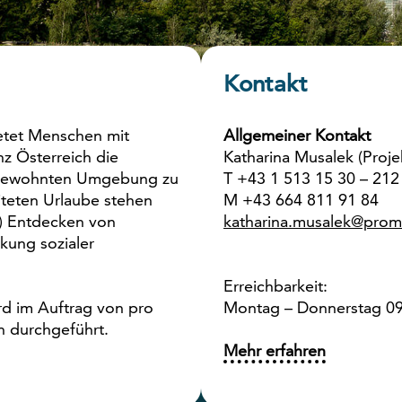
Kontakt
etet Menschen mit
Allgemeiner Kontakt
z Österreich die
Katharina Musalek (Projek
r gewohnten Umgebung zu
T +43 1 513 15 30 – 212
iteten Urlaube stehen
M +43 664 811 91 84
) Entdecken von
katharina.musalek@prom
kung sozialer
Erreichbarkeit:
d im Auftrag von pro
Montag – Donnerstag 09
n durchgeführt.
Mehr erfahren